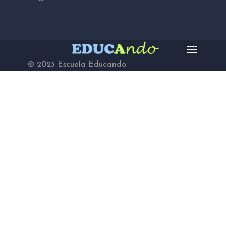
© 2023 Escuela Educando